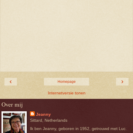
‹
›
Homepage
Internetversie tonen
Over mij
Jeanny
Sittard, Netherlands
Ik ben Jeanny, geboren in 1952, getrouwd met Luc.