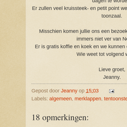
dagen te worde
Er zullen veel kruissteek- en petit point we
toonzaal.
Misschien komen jullie ons een bezoe
immers niet ver van N
Er is gratis koffie en koek en we kunnen
Wie weet tot volgend
Lieve groet,
Jeanny.
Gepost door
Jeanny
op
15:03
Labels:
algemeen
,
merklappen
,
tentoonste
18 opmerkingen: